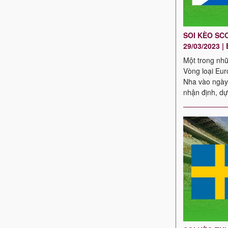
SOI KÈO SC
29/03/2023 
Một trong nhữ
Vòng loại Eur
Nha vào ngày
nhận định, dự
Scotland vs [