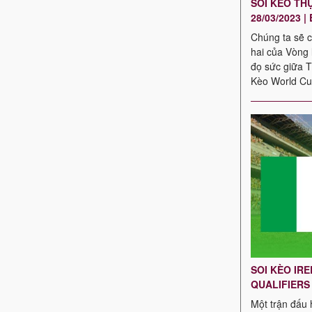
SOI KÈO TH
28/03/2023 
Chúng ta sẽ c
hai của Vòng 
đọ sức giữa T
Kèo World Cup
SOI KÈO IRE
QUALIFIERS
Một trận đấu 