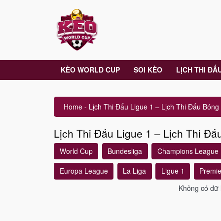
KÈO WORLD CUP
SOI KÈO
LỊCH THI ĐẤ
Home
-
Lịch Thi Đấu Ligue 1 – Lịch Thi Đấu Bón
Lịch Thi Đấu Ligue 1 – Lịch Thi 
World Cup
Bundesliga
Champions League
Europa League
La Liga
Ligue 1
Premie
Không có dữ l