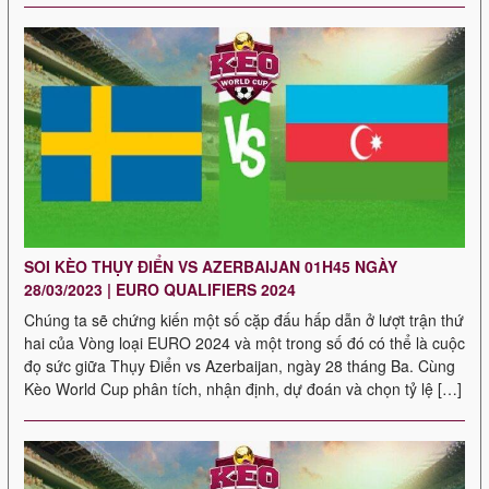
SOI KÈO THỤY ĐIỂN VS AZERBAIJAN 01H45 NGÀY
28/03/2023 | EURO QUALIFIERS 2024
Chúng ta sẽ chứng kiến ​​một số cặp đấu hấp dẫn ở lượt trận thứ
hai của Vòng loại EURO 2024 và một trong số đó có thể là cuộc
đọ sức giữa Thụy Điển vs Azerbaijan, ngày 28 tháng Ba. Cùng
Kèo World Cup phân tích, nhận định, dự đoán và chọn tỷ lệ […]