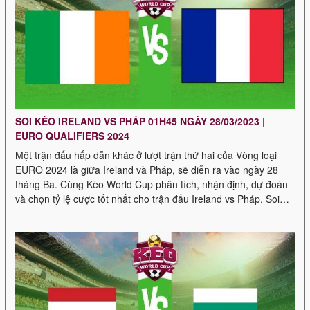
SOI KÈO IRELAND VS PHÁP 01H45 NGÀY 28/03/2023 |
EURO QUALIFIERS 2024
Một trận đấu hấp dẫn khác ở lượt trận thứ hai của Vòng loại
EURO 2024 là giữa Ireland và Pháp, sẽ diễn ra vào ngày 28
tháng Ba. Cùng Kèo World Cup phân tích, nhận định, dự đoán
và chọn tỷ lệ cược tốt nhất cho trận đấu Ireland vs Pháp. Soi
kèo Ireland […]