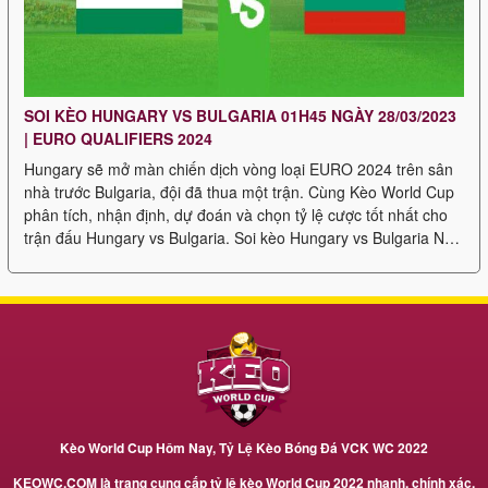
SOI KÈO HUNGARY VS BULGARIA 01H45 NGÀY 28/03/2023
| EURO QUALIFIERS 2024
Hungary sẽ mở màn chiến dịch vòng loại EURO 2024 trên sân
nhà trước Bulgaria, đội đã thua một trận. Cùng Kèo World Cup
phân tích, nhận định, dự đoán và chọn tỷ lệ cược tốt nhất cho
trận đấu Hungary vs Bulgaria. Soi kèo Hungary vs Bulgaria Nếu
bạn muốn kiếm tiền dễ dàng […]
Kèo World Cup Hôm Nay, Tỷ Lệ Kèo Bóng Đá VCK WC 2022
KEOWC.COM là trang cung cấp tỷ lệ kèo World Cup 2022 nhanh, chính xác.