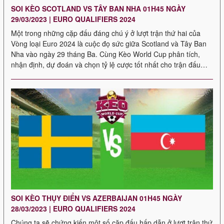
SOI KÈO SCOTLAND VS TÂY BAN NHA 01H45 NGÀY
Đồng thời,
Bảng xếp hạng World Cup
còn được áp dụng để bỏ
29/03/2023 | EURO QUALIFIERS 2024
phiếu trao giải thưởng cho danh hiệu cá nhân cầu thủ xuất sắc. Nếu
như họ đóng góp nhiều cho đội tuyển đó lên ngôi vô địch thì cơ hội
Một trong những cặp đấu đáng chú ý ở lượt trận thứ hai của
nhận giải cực cao.
Vòng loại Euro 2024 là cuộc đọ sức giữa Scotland và Tây Ban
Nha vào ngày 29 tháng Ba. Cùng Kèo World Cup phân tích,
Thông tin thú vị về bảng xếp hạng World Cup
nhận định, dự đoán và chọn tỷ lệ cược tốt nhất cho trận đấu
Scotland vs […]
Bảng xếp hạng World Cup
bóng đá nam sẽ được FIFA dựa theo
thành tích mỗi đội trong chu kỳ 4 năm gần nhất. Đồng thời trận đấu
ở giải này được liên đoàn bóng đá thế giới cộng điểm nhiều hơn các
giải khác.
Lần đầu tiên,
bảng xếp hạng World Cup
được ra đời là năm 1992.
Sau đó FIFA đã thay đổi hệ thống xếp hạng khi World Cup 2006 kết
thúc. Theo đó hàng loạt điều chỉnh quan trọng được áp dụng chính
thức từ năm 2009.
Về sau, FIFA đã cải tiến hệ thống xếp hạng tương đối nhiều. Hiện
tại, liên đoàn bóng đá thế giới đang áp dụng phiên bản từ hệ số bắt
đầu tứ tháng 8/2018. Sự điều chỉnh đó đã giúp các đội tuyển quốc
SOI KÈO THỤY ĐIỂN VS AZERBAIJAN 01H45 NGÀY
gia được tham dự công bằng hơn.
28/03/2023 | EURO QUALIFIERS 2024
Lịch sử hình thành bảng xếp hạng World Cup
Chúng ta sẽ chứng kiến ​​một số cặp đấu hấp dẫn ở lượt trận thứ