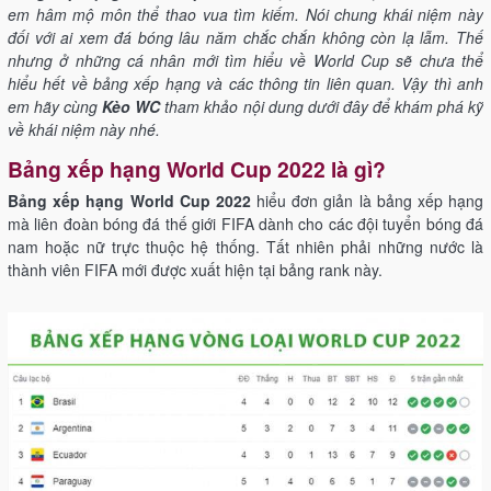
em hâm mộ môn thể thao vua tìm kiếm. Nói chung khái niệm này
đối với ai xem đá bóng lâu năm chắc chắn không còn lạ lẫm. Thế
nhưng ở những cá nhân mới tìm hiểu về World Cup sẽ chưa thể
hiểu hết về bảng xếp hạng và các thông tin liên quan. Vậy thì anh
em hãy cùng
Kèo WC
tham khảo nội dung dưới đây để khám phá kỹ
về khái niệm này nhé.
Bảng xếp hạng World Cup 2022 là gì?
Bảng xếp hạng World Cup 2022
hiểu đơn giản là bảng xếp hạng
mà liên đoàn bóng đá thế giới FIFA dành cho các đội tuyển bóng đá
nam hoặc nữ trực thuộc hệ thống. Tất nhiên phải những nước là
thành viên FIFA mới được xuất hiện tại bảng rank này.