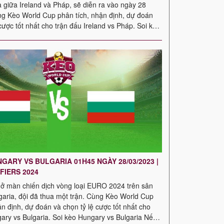
giữa Ireland và Pháp, sẽ diễn ra vào ngày 28
ng Kèo World Cup phân tích, nhận định, dự đoán
 cược tốt nhất cho trận đấu Ireland vs Pháp. Soi kèo
GARY VS BULGARIA 01H45 NGÀY 28/03/2023 |
FIERS 2024
ở màn chiến dịch vòng loại EURO 2024 trên sân
garia, đội đã thua một trận. Cùng Kèo World Cup
ận định, dự đoán và chọn tỷ lệ cược tốt nhất cho
ary vs Bulgaria. Soi kèo Hungary vs Bulgaria Nếu