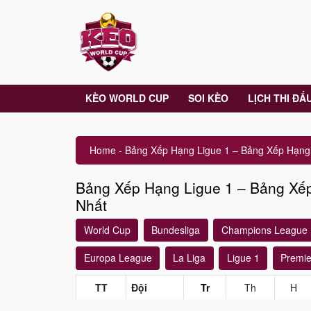
KÈO WORLD CUP
SOI KÈO
LỊCH THI ĐẤ
Home
-
Bảng Xếp Hạng Ligue 1 – Bảng Xếp Hạng
Bảng Xếp Hạng Ligue 1 – Bảng Xế
Nhất
World Cup
Bundesliga
Champions League
Europa League
La Liga
Ligue 1
Premie
TT
Đội
Tr
Th
H