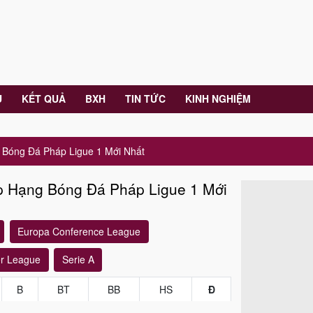
U
KẾT QUẢ
BXH
TIN TỨC
KINH NGHIỆM
 Bóng Đá Pháp Ligue 1 Mới Nhất
p Hạng Bóng Đá Pháp Ligue 1 Mới
Europa Conference League
r League
Serie A
B
BT
BB
HS
Đ