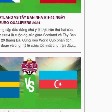
OTLAND VS TÂY BAN NHA 01H45 NGÀY
| EURO QUALIFIERS 2024
ng cặp đấu đáng chú ý ở lượt trận thứ hai của
o 2024 là cuộc đọ sức giữa Scotland và Tây Ban
 29 tháng Ba. Cùng Kèo World Cup phân tích,
 đoán và chọn tỷ lệ cược tốt nhất cho trận đấu
…]