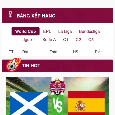
BẢNG XẾP HẠNG
World Cup
EPL
La Liga
Bundesliga
Ligue 1
Serie A
C1
C2
C3
TT
Đội
Trận
HS
Điểm
TIN HOT