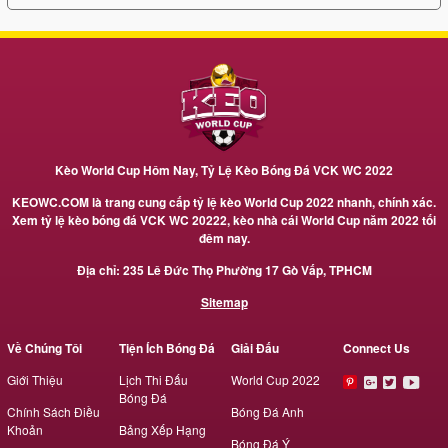
Kèo World Cup Hôm Nay, Tỷ Lệ Kèo Bóng Đá VCK WC 2022
KEOWC.COM là trang cung cấp tỷ lệ kèo World Cup 2022 nhanh, chính xác.
Xem tỷ lệ kèo bóng đá VCK WC 20222, kèo nhà cái World Cup năm 2022 tối
đêm nay.
Địa chỉ: 235 Lê Đức Thọ Phường 17 Gò Vấp, TPHCM
Sitemap
Về Chúng Tôi
Tiện Ích Bóng Đá
Giải Đấu
Connect Us
Giới Thiệu
Lịch Thi Đấu
World Cup 2022
Bóng Đá
Chính Sách Điều
Bóng Đá Anh
Khoản
Bảng Xếp Hạng
Bóng Đá Ý