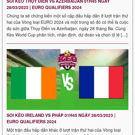
SOI KÈO THỤY ĐIỂN VS AZERBAIJAN 01H45 NGÀY
28/03/2023 | EURO QUALIFIERS 2024
Chúng ta sẽ chứng kiến ​​một số cặp đấu hấp dẫn ở lượt trận thứ
hai của Vòng loại EURO 2024 và một trong số đó có thể là cuộc
đọ sức giữa Thụy Điển vs Azerbaijan, ngày 28 tháng Ba. Cùng
Kèo World Cup phân tích, nhận định, dự đoán và chọn tỷ lệ […]
SOI KÈO IRELAND VS PHÁP 01H45 NGÀY 28/03/2023 |
EURO QUALIFIERS 2024
Một trận đấu hấp dẫn khác ở lượt trận thứ hai của Vòng loại