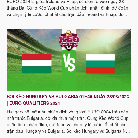
EURO 2024 là giữa Ireland và Pháp, sẽ diễn ra vào ngày 28
tháng Ba. Cùng Kèo World Cup phân tích, nhận định, dự đoán
và chọn tỷ lệ cược tốt nhất cho trận đấu Ireland vs Pháp. Soi
kèo Ireland […]
SOI KÈO HUNGARY VS BULGARIA 01H45 NGÀY 28/03/2023
| EURO QUALIFIERS 2024
Hungary sẽ mở màn chiến dịch vòng loại EURO 2024 trên sân
nhà trước Bulgaria, đội đã thua một trận. Cùng Kèo World Cup
phân tích, nhận định, dự đoán và chọn tỷ lệ cược tốt nhất cho
trận đấu Hungary vs Bulgaria. Soi kèo Hungary vs Bulgaria Nếu
bạn muốn kiếm tiền dễ dàng […]