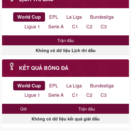
World Cup
EPL
La Liga
Bundesliga
Ligue 1
Serie A
C1
C2
C3
Trận đấu
Không có dữ liệu Lịch thi đấu
KẾT QUẢ BÓNG ĐÁ
World Cup
EPL
La Liga
Bundesliga
Ligue 1
Serie A
C1
C2
C3
Giờ
Trận đấu
Không có dữ liệu kết quả giải đấu