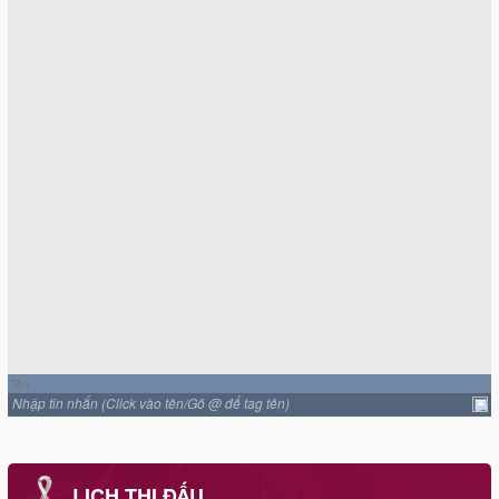
Nhập tin nhắn (Click vào tên/Gõ @ để tag tên)
LỊCH THI ĐẤU