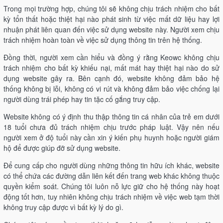
Trong mọi trường hợp, chúng tôi sẽ không chịu trách nhiệm cho bất
kỳ tổn thất hoặc thiệt hại nào phát sinh từ việc mất dữ liệu hay lợi
nhuận phát liên quan đến việc sử dụng website này. Người xem chịu
trách nhiệm hoàn toàn về việc sử dụng thông tin trên hệ thống.
Đồng thời, người xem cần hiểu và đồng ý rằng Keowc không chịu
trách nhiệm cho bất kỳ khiếu nại, mất mát hay thiệt hại nào do sử
dụng website gây ra. Bên cạnh đó, website không đảm bảo hệ
thống không bị lỗi, không có vi rút và không đảm bảo việc chống lại
người dùng trái phép hay tin tặc cố gắng truy cập.
Website không có ý định thu thập thông tin cá nhân của trẻ em dưới
18 tuổi chưa đủ trách nhiệm chịu trước pháp luật. Vậy nên nếu
người xem ở độ tuổi này cần xin ý kiến phụ huynh hoặc người giám
hộ để được giúp đỡ sử dụng website.
Để cung cấp cho người dùng những thông tin hữu ích khác, website
có thể chứa các đường dẫn liên kết đến trang web khác không thuộc
quyền kiểm soát. Chúng tôi luôn nỗ lực giữ cho hệ thống này hoạt
động tốt hơn, tuy nhiên không chịu trách nhiệm về việc web tạm thời
không truy cập được vì bất kỳ lý do gì.