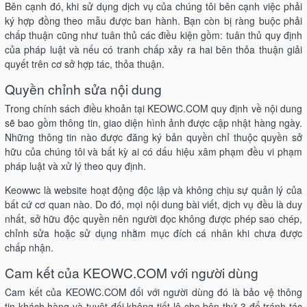
Bên cạnh đó, khi sử dụng dịch vụ của chúng tôi bên cạnh việc phải
ký hợp đồng theo mẫu được ban hành. Bạn còn bị ràng buộc phải
chấp thuận cũng như tuân thủ các điều kiện gồm: tuân thủ quy định
của pháp luật và nếu có tranh chấp xảy ra hai bên thỏa thuận giải
quyết trên cơ sở hợp tác, thỏa thuận.
Quyền chỉnh sửa nội dung
Trong chính sách điều khoản tại KEOWC.COM quy định về nội dung
sẽ bao gồm thông tin, giao diện hình ảnh được cập nhật hàng ngày.
Những thông tin nào được đăng ký bản quyền chỉ thuộc quyền sở
hữu của chúng tôi và bất kỳ ai có dấu hiệu xâm phạm đều vi phạm
pháp luật và xử lý theo quy định.
Keowwc là website hoạt động độc lập và không chịu sự quản lý của
bất cứ cơ quan nào. Do đó, mọi nội dung bài viết, dịch vụ đều là duy
nhất, sở hữu độc quyền nên người đọc không được phép sao chép,
chỉnh sửa hoặc sử dụng nhằm mục đích cá nhân khi chưa được
chấp nhận.
Cam kết của KEOWC.COM với người dùng
Cam kết của KEOWC.COM đối với người dùng đó là bảo vệ thông
tin khách hàng và tuyệt đối không tiết lộ cho bên thứ 3 để tránh tác