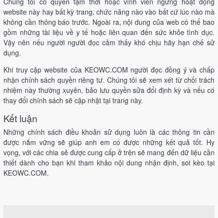
Chúng tôi có quyền tạm thời hoặc vĩnh viễn ngừng hoạt động
website này hay bất kỳ trang, chức năng nào vào bất cứ lúc nào mà
không cần thông báo trước. Ngoài ra, nội dung của web có thể bao
gồm những tài liệu về y tế hoặc liên quan đến sức khỏe tình dục.
Vậy nên nếu người người đọc cảm thấy khó chịu hãy hạn chế sử
dụng.
Khi truy cập website của KEOWC.COM người đọc đồng ý và chấp
nhận chính sách quyền riêng tư. Chúng tôi sẽ xem xét từ chối trách
nhiệm này thường xuyên, bảo lưu quyền sửa đổi định kỳ và nếu có
thay đổi chính sách sẽ cập nhật tại trang này.
Kết luận
Những chính sách điều khoản sử dụng luôn là các thông tin cần
được nắm vững sẽ giúp anh em có được những kết quả tốt. Hy
vọng, với các chia sẻ được cung cấp ở trên sẽ mang đến dữ liệu cần
thiết dành cho bạn khi tham khảo nội dung nhận định, soi kèo tại
KEOWC.COM.