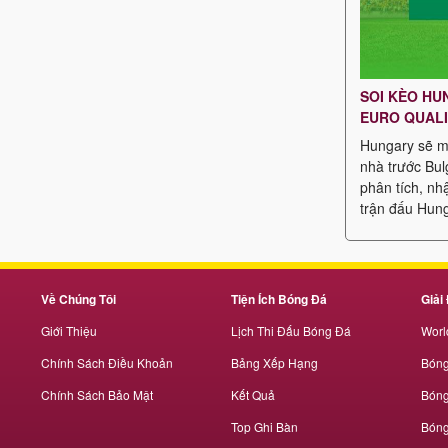
SOI KÈO HUN
EURO QUALI
Hungary sẽ m
nhà trước Bul
phân tích, nh
trận đấu Hung
bạn muốn kiế
Về Chúng Tôi
Tiện Ích Bóng Đá
Giải
Giới Thiệu
Lịch Thi Đấu Bóng Đá
Worl
Chính Sách Điều Khoản
Bảng Xếp Hạng
Bóng
Chính Sách Bảo Mật
Kết Quả
Bóng
Top Ghi Bàn
Bóng