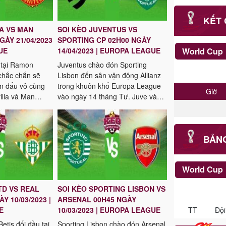
KẾT
LA VS MAN
SOI KÈO JUVENTUS VS
GÀY 21/04/2023
SPORTING CP 02H00 NGÀY
World Cup
UE
14/04/2023 | EUROPA LEAGUE
 tại Ramon
Juventus chào đón Sporting
chắc chắn sẽ
Lisbon đến sân vận động Allianz
n đấu vô cùng
trong khuôn khổ Europa League
Giờ
illa và Man
vào ngày 14 tháng Tư. Juve và
hau. Cùng Kèo
Sporting CP đối đầu trong trận
ch, nhận định,
lượt đi vòng tứ kết của giải đấu.
ỷ lệ cược tốt
Cùng Kèo World Cup phân tích,
BẢN
 Sevilla vs Man
nhận định, dự đoán và chọn tỷ lệ
villa […]
cược tốt nhất cho trận […]
World Cup
TD VS REAL
SOI KÈO SPORTING LISBON VS
Y 10/03/2023 |
ARSENAL 00H45 NGÀY
E
10/03/2023 | EUROPA LEAGUE
TT
Đội
etis đối đầu tại
Sporting Lisbon chào đón Arsenal