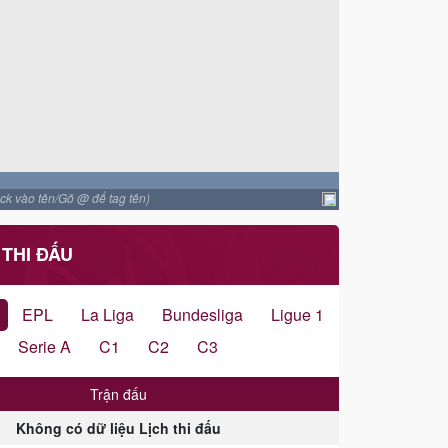
ick vào tên/Gõ @ để tag tên)
 THI ĐẤU
EPL
La Liga
Bundesliga
Ligue 1
Serie A
C1
C2
C3
Trận đấu
Không có dữ liệu Lịch thi đấu