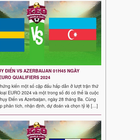
ỤY ĐIỂN VS AZERBAIJAN 01H45 NGÀY
| EURO QUALIFIERS 2024
hứng kiến ​​một số cặp đấu hấp dẫn ở lượt trận thứ
loại EURO 2024 và một trong số đó có thể là cuộc
hụy Điển vs Azerbaijan, ngày 28 tháng Ba. Cùng
 phân tích, nhận định, dự đoán và chọn tỷ lệ […]