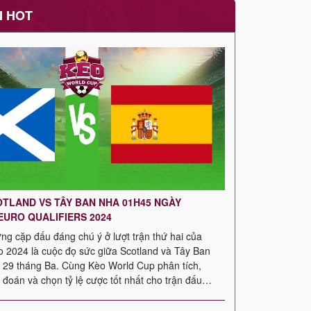
N HOT
OTLAND VS TÂY BAN NHA 01H45 NGÀY
| EURO QUALIFIERS 2024
ng cặp đấu đáng chú ý ở lượt trận thứ hai của
o 2024 là cuộc đọ sức giữa Scotland và Tây Ban
 29 tháng Ba. Cùng Kèo World Cup phân tích,
 đoán và chọn tỷ lệ cược tốt nhất cho trận đấu
…]