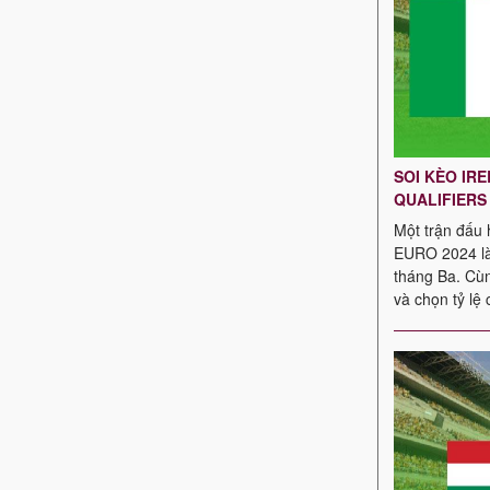
SOI KÈO IRE
QUALIFIERS
Một trận đấu 
EURO 2024 là 
tháng Ba. Cù
và chọn tỷ lệ
Ireland […]