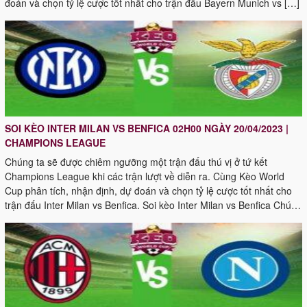
đoán và chọn tỷ lệ cược tốt nhất cho trận đấu Bayern Munich vs […]
SOI KÈO INTER MILAN VS BENFICA 02H00 NGÀY 20/04/2023 |
CHAMPIONS LEAGUE
Chúng ta sẽ được chiêm ngưỡng một trận đấu thú vị ở tứ kết
Champions League khi các trận lượt về diễn ra. Cùng Kèo World
Cup phân tích, nhận định, dự đoán và chọn tỷ lệ cược tốt nhất cho
trận đấu Inter Milan vs Benfica. Soi kèo Inter Milan vs Benfica Chúng
tôi […]