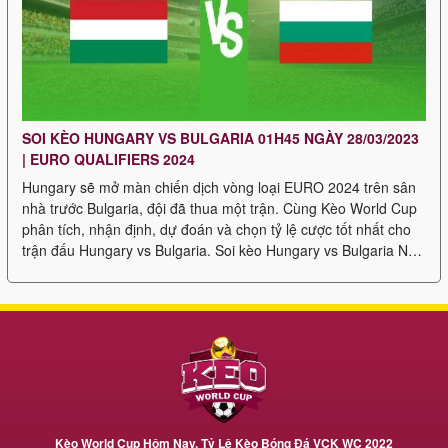
SOI KÈO HUNGARY VS BULGARIA 01H45 NGÀY 28/03/2023
| EURO QUALIFIERS 2024
Hungary sẽ mở màn chiến dịch vòng loại EURO 2024 trên sân
nhà trước Bulgaria, đội đã thua một trận. Cùng Kèo World Cup
phân tích, nhận định, dự đoán và chọn tỷ lệ cược tốt nhất cho
trận đấu Hungary vs Bulgaria. Soi kèo Hungary vs Bulgaria Nếu
bạn muốn kiếm tiền dễ dàng […]
Kèo World Cup Hôm Nay, Tỷ Lệ Kèo Bóng Đá VCK WC 2022