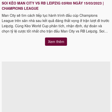
SOI KÈO MAN CITY VS RB LEIPZIG 03H00 NGÀY 15/03/2023 |
CHAMPIONS LEAGUE
Man City sẽ tìm cách tiếp tục hành trình đấu cúp Champions
League trên sân nhà sau kết quả đáng thất vọng ở trận lượt đi trước
Leipzig. Cùng Kèo World Cup phân tích, nhận định, dự đoán và
chọn tỷ lệ cược tốt nhất cho trận đấu Man City vs RB Leipzig. Soi
kèo […]
Xem thêm