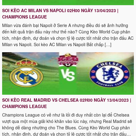
SOI KÈO AC MILAN VS NAPOLI 02H00 NGÀY 13/04/2023 |
CHAMPIONS LEAGUE
Milan vừa đánh bại Napoli ở Serie A nhưng điều đó sẽ ảnh hưởng
đến kết quả trận đấu này như thế nào? Cùng Kèo World Cup phân
tích, nhận định, dự đoán và chọn tỷ lệ cược tốt nhất cho trận đấu AC
Milan vs Napoli. Soi kèo AC Milan vs Napoli Bất chấp […]
SOI KÈO REAL MADRID VS CHELSEA 02H00 NGÀY 13/04/2023 |
CHAMPIONS LEAGUE
Champions League có vẻ như là lối đi duy nhất còn lại để Chelsea
vượt qua một mùa giải khó khăn vào lúc này, nhưng Real Madrid sẽ
không dễ dàng nhường cho The Blues. Cùng Kèo World Cup phân
tích, nhận định, dự đoán và chọn tỷ lệ cược tốt nhất cho trận đấu