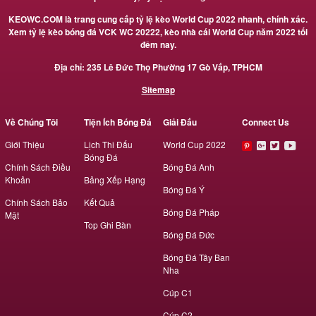
KEOWC.COM là trang cung cấp tỷ lệ kèo World Cup 2022 nhanh, chính xác.
Xem tỷ lệ kèo bóng đá VCK WC 20222, kèo nhà cái World Cup năm 2022 tối
đêm nay.
Địa chỉ: 235 Lê Đức Thọ Phường 17 Gò Vấp, TPHCM
Sitemap
Về Chúng Tôi
Tiện Ích Bóng Đá
Giải Đấu
Connect Us
Giới Thiệu
Lịch Thi Đấu
World Cup 2022
Bóng Đá
Chính Sách Điều
Bóng Đá Anh
Khoản
Bảng Xếp Hạng
Bóng Đá Ý
Chính Sách Bảo
Kết Quả
Bóng Đá Pháp
Mật
Top Ghi Bàn
Bóng Đá Đức
Bóng Đá Tây Ban
Nha
Cúp C1
Cúp C2