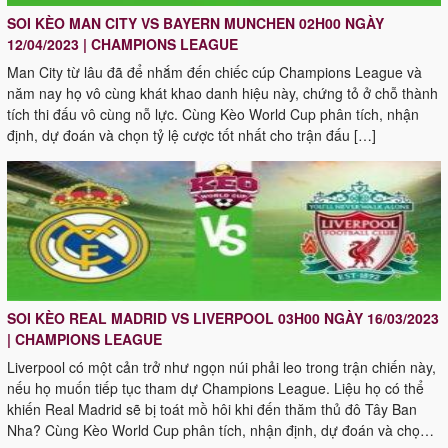
SOI KÈO MAN CITY VS BAYERN MUNCHEN 02H00 NGÀY
12/04/2023 | CHAMPIONS LEAGUE
Man City từ lâu đã để nhắm đến chiếc cúp Champions League và
năm nay họ vô cùng khát khao danh hiệu này, chứng tỏ ở chỗ thành
tích thi đấu vô cùng nỗ lực. Cùng Kèo World Cup phân tích, nhận
định, dự đoán và chọn tỷ lệ cược tốt nhất cho trận đấu […]
SOI KÈO REAL MADRID VS LIVERPOOL 03H00 NGÀY 16/03/2023
| CHAMPIONS LEAGUE
Liverpool có một cản trở như ngọn núi phải leo trong trận chiến này,
nếu họ muốn tiếp tục tham dự Champions League. Liệu họ có thể
khiến Real Madrid sẽ bị toát mồ hôi khi đến thăm thủ đô Tây Ban
Nha? Cùng Kèo World Cup phân tích, nhận định, dự đoán và chọn