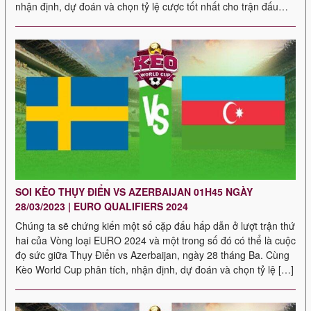
nhận định, dự đoán và chọn tỷ lệ cược tốt nhất cho trận đấu
Scotland vs […]
SOI KÈO THỤY ĐIỂN VS AZERBAIJAN 01H45 NGÀY
28/03/2023 | EURO QUALIFIERS 2024
Chúng ta sẽ chứng kiến ​​một số cặp đấu hấp dẫn ở lượt trận thứ
hai của Vòng loại EURO 2024 và một trong số đó có thể là cuộc
đọ sức giữa Thụy Điển vs Azerbaijan, ngày 28 tháng Ba. Cùng
Kèo World Cup phân tích, nhận định, dự đoán và chọn tỷ lệ […]