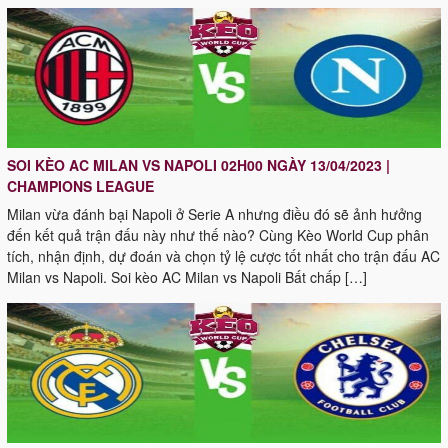
tôi […]
SOI KÈO AC MILAN VS NAPOLI 02H00 NGÀY 13/04/2023 |
CHAMPIONS LEAGUE
Milan vừa đánh bại Napoli ở Serie A nhưng điều đó sẽ ảnh hưởng
đến kết quả trận đấu này như thế nào? Cùng Kèo World Cup phân
tích, nhận định, dự đoán và chọn tỷ lệ cược tốt nhất cho trận đấu AC
Milan vs Napoli. Soi kèo AC Milan vs Napoli Bất chấp […]