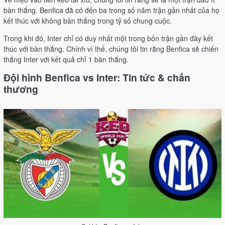
bàn thắng. Benfica đã có đến ​​ba trong số năm trận gần nhất của họ
kết thúc với không bàn thắng trong tỷ số chung cuộc.
Trong khi đó, Inter chỉ có duy nhất ​​một trong bốn trận gần đây kết
thúc với bàn thắng. Chính vì thế, chúng tôi tin rằng Benfica sẽ chiến
thắng Inter với kết quả chỉ 1 bàn thắng.
Đội hình Benfica vs Inter: Tin tức & chấn
thương