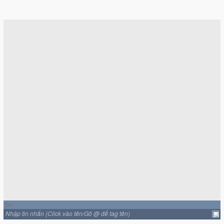
Nhập tin nhắn (Click vào tên/Gõ @ để tag tên)