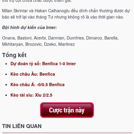
Milan Skriniar và Hakan Calhanoglu đều dính chấn thương được dự
báo sẽ trở lại ​​vào tháng Tư nhưng không rõ là vào thời gian nào.
Đội hình dự kiến ​​của Inter:
Onana, Bastoni, Acerbi, Darmian, Dumfries, Dimarco, Barella,
Mkhitaryan, Brozovic, Dzeko, Martinez
Tổng kết
Dự đoán tỷ số: Benfica 1-0 Inter
Kèo châu Âu: Benfica
Kèo châu Á: -0/0.5 Benfica
Kèo tài xỉu: Xỉu 2/2.5
TIN LIÊN QUAN