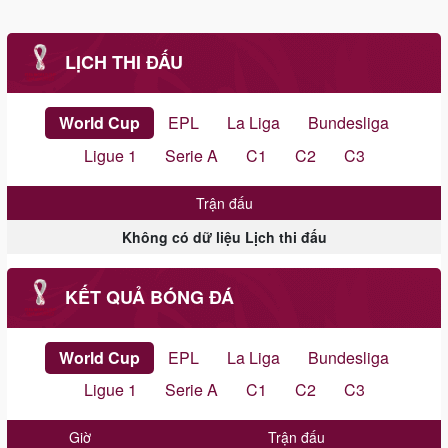
LỊCH THI ĐẤU
World Cup
EPL
La Liga
Bundesliga
Ligue 1
Serie A
C1
C2
C3
Trận đấu
Không có dữ liệu Lịch thi đấu
KẾT QUẢ BÓNG ĐÁ
World Cup
EPL
La Liga
Bundesliga
Ligue 1
Serie A
C1
C2
C3
Giờ
Trận đấu