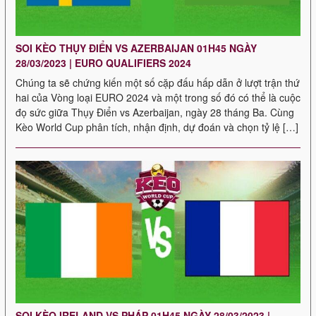
SOI KÈO THỤY ĐIỂN VS AZERBAIJAN 01H45 NGÀY
28/03/2023 | EURO QUALIFIERS 2024
Chúng ta sẽ chứng kiến ​​một số cặp đấu hấp dẫn ở lượt trận thứ
hai của Vòng loại EURO 2024 và một trong số đó có thể là cuộc
đọ sức giữa Thụy Điển vs Azerbaijan, ngày 28 tháng Ba. Cùng
Kèo World Cup phân tích, nhận định, dự đoán và chọn tỷ lệ […]
SOI KÈO IRELAND VS PHÁP 01H45 NGÀY 28/03/2023 |