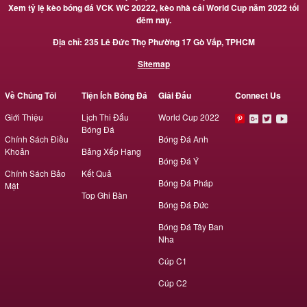
Xem tỷ lệ kèo bóng đá VCK WC 20222, kèo nhà cái World Cup năm 2022 tối
đêm nay.
Địa chỉ: 235 Lê Đức Thọ Phường 17 Gò Vấp, TPHCM
Sitemap
Về Chúng Tôi
Tiện Ích Bóng Đá
Giải Đấu
Connect Us
Giới Thiệu
Lịch Thi Đấu
World Cup 2022
Bóng Đá
Chính Sách Điều
Bóng Đá Anh
Khoản
Bảng Xếp Hạng
Bóng Đá Ý
Chính Sách Bảo
Kết Quả
Bóng Đá Pháp
Mật
Top Ghi Bàn
Bóng Đá Đức
Bóng Đá Tây Ban
Nha
Cúp C1
Cúp C2