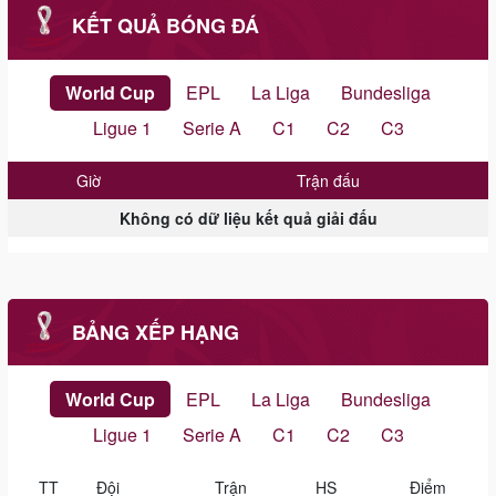
KẾT QUẢ BÓNG ĐÁ
World Cup
EPL
La Liga
Bundesliga
Ligue 1
Serie A
C1
C2
C3
Giờ
Trận đấu
Không có dữ liệu kết quả giải đấu
BẢNG XẾP HẠNG
World Cup
EPL
La Liga
Bundesliga
Ligue 1
Serie A
C1
C2
C3
TT
Đội
Trận
HS
Điểm