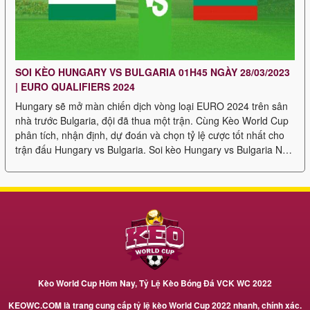
SOI KÈO HUNGARY VS BULGARIA 01H45 NGÀY 28/03/2023
| EURO QUALIFIERS 2024
Hungary sẽ mở màn chiến dịch vòng loại EURO 2024 trên sân
nhà trước Bulgaria, đội đã thua một trận. Cùng Kèo World Cup
phân tích, nhận định, dự đoán và chọn tỷ lệ cược tốt nhất cho
trận đấu Hungary vs Bulgaria. Soi kèo Hungary vs Bulgaria Nếu
bạn muốn kiếm tiền dễ dàng […]
Kèo World Cup Hôm Nay, Tỷ Lệ Kèo Bóng Đá VCK WC 2022
KEOWC.COM là trang cung cấp tỷ lệ kèo World Cup 2022 nhanh, chính xác.