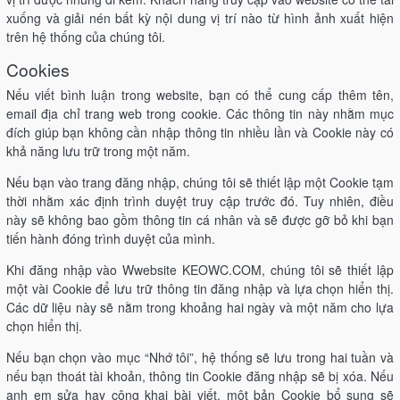
xuống và giải nén bất kỳ nội dung vị trí nào từ hình ảnh xuất hiện
trên hệ thống của chúng tôi.
Cookies
Nếu viết bình luận trong website, bạn có thể cung cấp thêm tên,
email địa chỉ trang web trong cookie. Các thông tin này nhằm mục
đích giúp bạn không cần nhập thông tin nhiều lần và Cookie này có
khả năng lưu trữ trong một năm.
Nếu bạn vào trang đăng nhập, chúng tôi sẽ thiết lập một Cookie tạm
thời nhằm xác định trình duyệt truy cập trước đó. Tuy nhiên, điều
này sẽ không bao gồm thông tin cá nhân và sẽ được gỡ bỏ khi bạn
tiến hành đóng trình duyệt của mình.
Khi đăng nhập vào Wwebsite KEOWC.COM, chúng tôi sẽ thiết lập
một vài Cookie để lưu trữ thông tin đăng nhập và lựa chọn hiển thị.
Các dữ liệu này sẽ nằm trong khoảng hai ngày và một năm cho lựa
chọn hiển thị.
Nếu bạn chọn vào mục “Nhớ tôi”, hệ thống sẽ lưu trong hai tuần và
nếu bạn thoát tài khoản, thông tin Cookie đăng nhập sẽ bị xóa. Nếu
anh em sửa hay công khai bài viết, một bản Cookie bổ sung sẽ