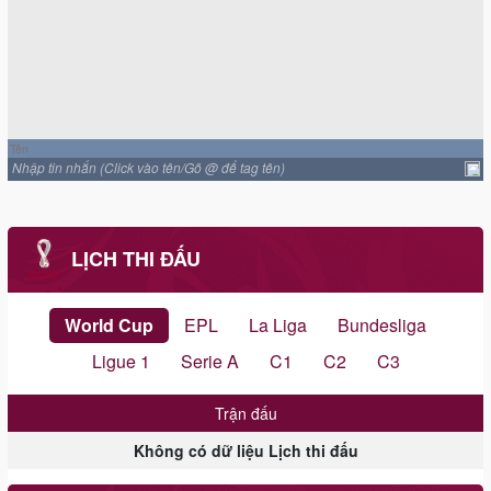
Nhập tin nhắn (Click vào tên/Gõ @ để tag tên)
LỊCH THI ĐẤU
World Cup
EPL
La Liga
Bundesliga
Ligue 1
Serie A
C1
C2
C3
Trận đấu
Không có dữ liệu Lịch thi đấu