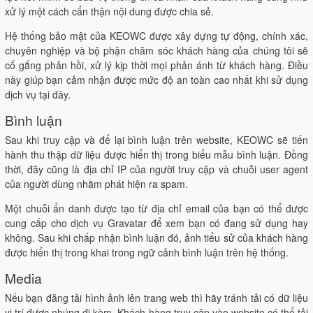
xử lý một cách cẩn thận nội dung được chia sẻ.
Hệ thống bảo mật của KEOWC được xây dựng tự động, chính xác,
chuyên nghiệp và bộ phận chăm sóc khách hàng của chúng tôi sẽ
cố gắng phản hồi, xử lý kịp thời mọi phản ánh từ khách hàng. Điều
này giúp bạn cảm nhận được mức độ an toàn cao nhất khi sử dụng
dịch vụ tại đây.
Bình luận
Sau khi truy cập và để lại bình luận trên website, KEOWC sẽ tiến
hành thu thập dữ liệu được hiển thị trong biểu mẫu bình luận. Đồng
thời, đây cũng là địa chỉ IP của người truy cập và chuỗi user agent
của người dùng nhằm phát hiện ra spam.
Một chuỗi ẩn danh được tạo từ địa chỉ email của bạn có thể được
cung cấp cho dịch vụ Gravatar để xem bạn có đang sử dụng hay
không. Sau khi chấp nhận bình luận đó, ảnh tiểu sử của khách hàng
được hiển thị trong khai trong ngữ cảnh bình luận trên hệ thống.
Media
Nếu bạn đăng tải hình ảnh lên trang web thì hãy tránh tải có dữ liệu
vị trí được nhúng đi kèm. Khách hàng truy cập vào website có thể tải