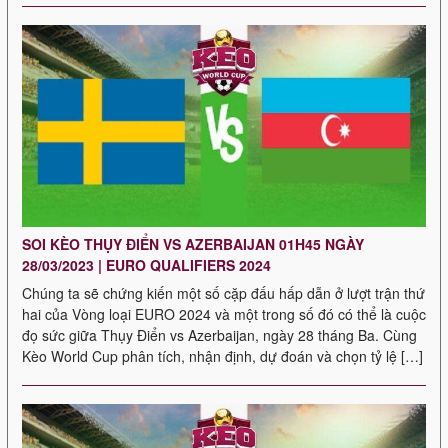
SOI KÈO THỤY ĐIỂN VS AZERBAIJAN 01H45 NGÀY
28/03/2023 | EURO QUALIFIERS 2024
Chúng ta sẽ chứng kiến ​​một số cặp đấu hấp dẫn ở lượt trận thứ
hai của Vòng loại EURO 2024 và một trong số đó có thể là cuộc
đọ sức giữa Thụy Điển vs Azerbaijan, ngày 28 tháng Ba. Cùng
Kèo World Cup phân tích, nhận định, dự đoán và chọn tỷ lệ […]