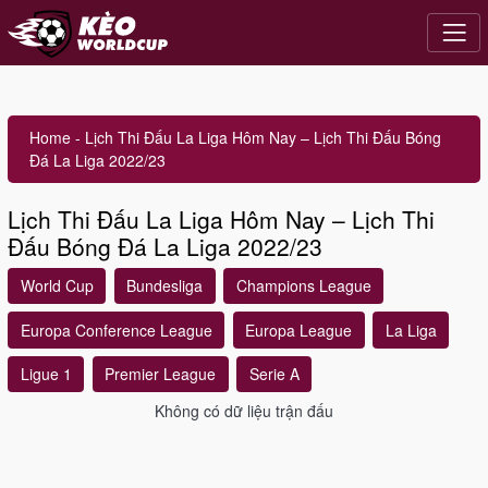
Home
-
Lịch Thi Đấu La Liga Hôm Nay – Lịch Thi Đấu Bóng
Đá La Liga 2022/23
Lịch Thi Đấu La Liga Hôm Nay – Lịch Thi
Đấu Bóng Đá La Liga 2022/23
World Cup
Bundesliga
Champions League
Europa Conference League
Europa League
La Liga
Ligue 1
Premier League
Serie A
Không có dữ liệu trận đấu