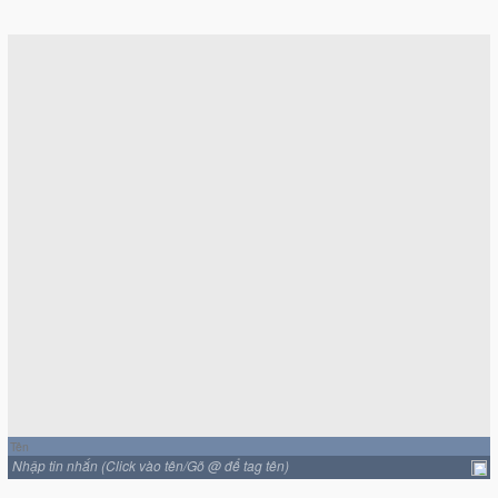
Nhập tin nhắn (Click vào tên/Gõ @ để tag tên)