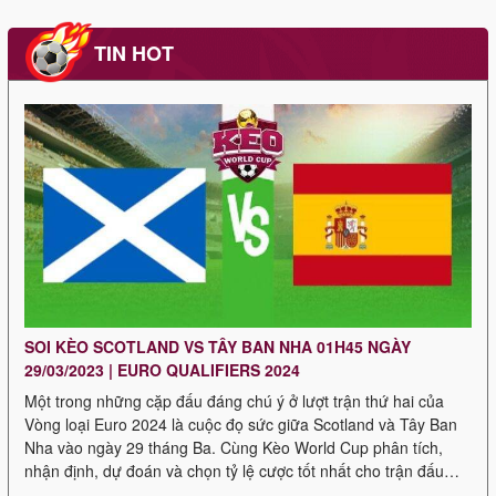
TIN HOT
SOI KÈO SCOTLAND VS TÂY BAN NHA 01H45 NGÀY
29/03/2023 | EURO QUALIFIERS 2024
Một trong những cặp đấu đáng chú ý ở lượt trận thứ hai của
Vòng loại Euro 2024 là cuộc đọ sức giữa Scotland và Tây Ban
Nha vào ngày 29 tháng Ba. Cùng Kèo World Cup phân tích,
nhận định, dự đoán và chọn tỷ lệ cược tốt nhất cho trận đấu
Scotland vs […]