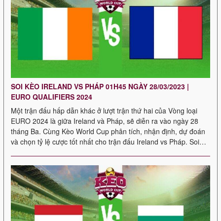
SOI KÈO IRELAND VS PHÁP 01H45 NGÀY 28/03/2023 |
EURO QUALIFIERS 2024
Một trận đấu hấp dẫn khác ở lượt trận thứ hai của Vòng loại
EURO 2024 là giữa Ireland và Pháp, sẽ diễn ra vào ngày 28
tháng Ba. Cùng Kèo World Cup phân tích, nhận định, dự đoán
và chọn tỷ lệ cược tốt nhất cho trận đấu Ireland vs Pháp. Soi
kèo Ireland […]