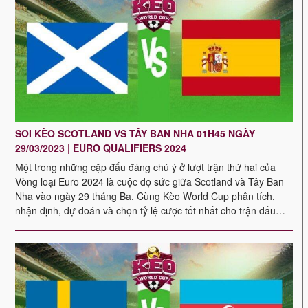
SOI KÈO SCOTLAND VS TÂY BAN NHA 01H45 NGÀY
29/03/2023 | EURO QUALIFIERS 2024
Một trong những cặp đấu đáng chú ý ở lượt trận thứ hai của
Vòng loại Euro 2024 là cuộc đọ sức giữa Scotland và Tây Ban
Nha vào ngày 29 tháng Ba. Cùng Kèo World Cup phân tích,
nhận định, dự đoán và chọn tỷ lệ cược tốt nhất cho trận đấu
Scotland vs […]