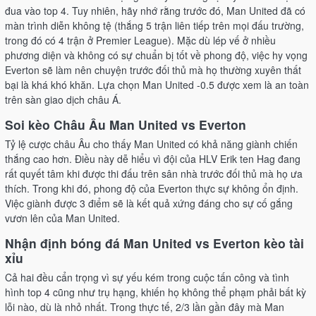
đua vào top 4. Tuy nhiên, hãy nhớ rằng trước đó, Man United đã có
màn trình diễn không tệ (thắng 5 trận liên tiếp trên mọi đấu trường,
trong đó có 4 trận ở Premier League). Mặc dù lép vế ở nhiều
phương diện và không có sự chuẩn bị tốt về phong độ, việc hy vọng
Everton sẽ làm nên chuyện trước đối thủ mà họ thường xuyên thất
bại là khá khó khăn. Lựa chọn Man United -0.5 được xem là an toàn
trên sàn giao dịch châu Á.
Soi kèo Châu Âu Man United vs Everton
Tỷ lệ cược châu Âu cho thấy Man United có khả năng giành chiến
thắng cao hơn. Điều này dễ hiểu vì đội của HLV Erik ten Hag đang
rất quyết tâm khi được thi đấu trên sân nhà trước đối thủ mà họ ưa
thích. Trong khi đó, phong độ của Everton thực sự không ổn định.
Việc giành được 3 điểm sẽ là kết quả xứng đáng cho sự cố gắng
vươn lên của Man United.
Nhận định bóng đá Man United vs Everton kèo tài
xỉu
Cả hai đều cẩn trọng vì sự yếu kém trong cuộc tấn công và tình
hình top 4 cũng như trụ hạng, khiến họ không thể phạm phải bất kỳ
lỗi nào, dù là nhỏ nhất. Trong thực tế, 2/3 lần gần đây mà Man