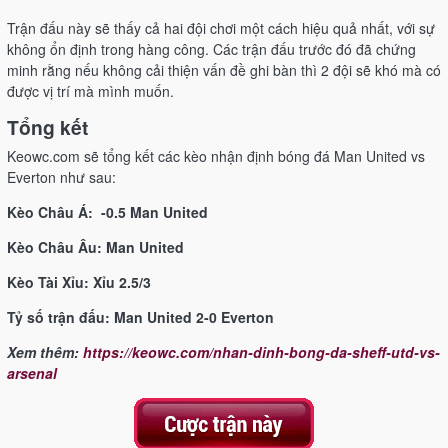
Trận đấu này sẽ thấy cả hai đội chơi một cách hiệu quả nhất, với sự
không ổn định trong hàng công. Các trận đấu trước đó đã chứng
minh rằng nếu không cải thiện vấn đề ghi bàn thì 2 đội sẽ khó mà có
được vị trí mà mình muốn.
Tổng kết
Keowc.com sẽ tổng kết các kèo nhận định bóng đá Man United vs
Everton như sau:
Kèo Châu Á: -0.5 Man United
Kèo Châu Âu: Man United
Kèo Tài Xỉu: Xỉu 2.5/3
Tỷ số trận đấu: Man United 2-0 Everton
Xem thêm:
https://keowc.com/nhan-dinh-bong-da-sheff-utd-vs-
arsenal