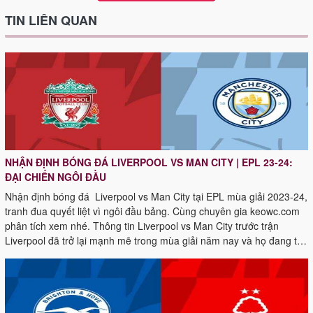
TIN LIÊN QUAN
NHẬN ĐỊNH BÓNG ĐÁ LIVERPOOL VS MAN CITY | EPL 23-24:
ĐẠI CHIẾN NGÔI ĐẦU
Nhận định bóng đá Liverpool vs Man City tại EPL mùa giải 2023-24,
tranh đua quyết liệt vì ngôi đầu bảng. Cùng chuyên gia keowc.com
phân tích xem nhé. Thông tin Liverpool vs Man City trước trận
Liverpool đã trở lại mạnh mẽ trong mùa giải năm nay và họ đang thể
hiện sức mạnh […]