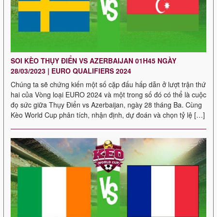
SOI KÈO THỤY ĐIỂN VS AZERBAIJAN 01H45 NGÀY
28/03/2023 | EURO QUALIFIERS 2024
Chúng ta sẽ chứng kiến ​​một số cặp đấu hấp dẫn ở lượt trận thứ
hai của Vòng loại EURO 2024 và một trong số đó có thể là cuộc
đọ sức giữa Thụy Điển vs Azerbaijan, ngày 28 tháng Ba. Cùng
Kèo World Cup phân tích, nhận định, dự đoán và chọn tỷ lệ […]