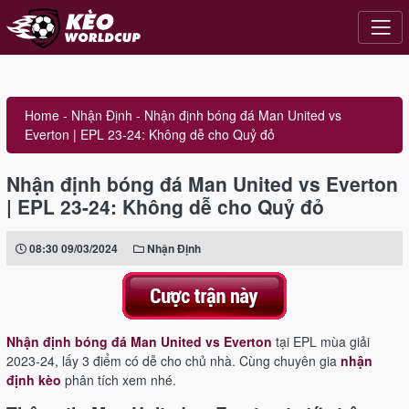
Home
-
Nhận Định
-
Nhận định bóng đá Man United vs
Everton | EPL 23-24: Không dễ cho Quỷ đỏ
Nhận định bóng đá Man United vs Everton
| EPL 23-24: Không dễ cho Quỷ đỏ
08:30 09/03/2024
Nhận Định
Nhận định bóng đá Man United vs Everton
tại EPL mùa giải
2023-24, lấy 3 điểm có dễ cho chủ nhà. Cùng chuyên gia
nhận
định kèo
phân tích xem nhé.