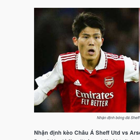
Nhận định bóng đá Sheff
Nhận định kèo Châu Á Sheff Utd vs Ars