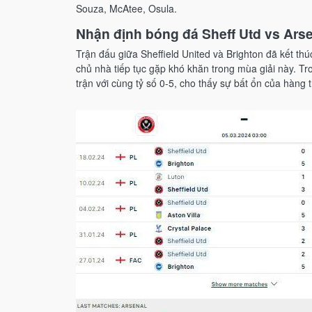
Souza, McAtee, Osula.
Nhận định bóng đá Sheff Utd vs Arse
Trận đấu giữa Sheffield United và Brighton đã kết thúc
chủ nhà tiếp tục gặp khó khăn trong mùa giải này. Tro
trận với cùng tỷ số 0-5, cho thấy sự bất ổn của hàng 