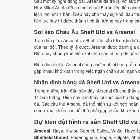
Sau một kỳ nghỉ đông dài, Arsenal đã trở lại với sứ
HLV Mikel Arteta đã có một chuỗi 5 trận liên tiếp giàn
lệch lớn hơn 1 bàn. Điều này cho thấy sự khởi đầu th
tiếp tục duy trì được thành tích ấn tượng này trong cá
Soi kèo Châu Âu Sheff Utd vs Arsenal
Trận đấu giữa Arsenal và Sheff Utd sắp tới được dự b
của hai đội. Theo tỷ lệ cược, Arsenal được đánh giá c
Điều này không khó hiểu khi nhìn vào phong độ gần đ
Điều đặc biệt là Arsenal đang chơi một lối bóng rất n
gặp nhiều khó khăn trong việc ngăn chặn sức mạnh 
Nhận định bóng đá Sheff Utd vs Arsenal
Trong những trận đấu gần đây, Arsenal đã cho thấy s
11 bàn thắng. Điều này cho thấy lối chơi của họ đang
đá. Các cầu thủ Arsenal đã thể hiện sự kết hợp hoàn 
chính xác, khiến các đối thủ phải gặp nhiều khó khă
Dự kiến đội hình ra sân Sheff Utd vs
Arsenal
: Raya, Kiwior, Gabriel, Saliba, White, Havert
Sheffield United
: Foderingham, Bogle, Holgate, Ahm