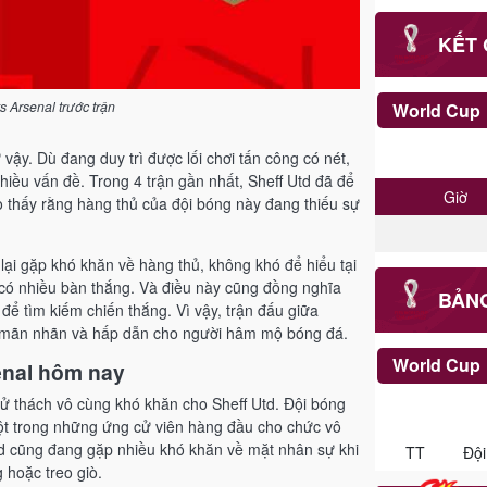
KẾT
s Arsenal trước trận
World Cup
 vậy. Dù đang duy trì được lối chơi tấn công có nét,
hiều vấn đề. Trong 4 trận gần nhất, Sheff Utd đã để
Giờ
ho thấy rằng hàng thủ của đội bóng này đang thiếu sự
lại gặp khó khăn về hàng thủ, không khó để hiểu tại
 có nhiều bàn thắng. Và điều này cũng đồng nghĩa
BẢN
g để tìm kiếm chiến thắng. Vì vậy, trận đấu giữa
ầu mãn nhãn và hấp dẫn cho người hâm mộ bóng đá.
World Cup
enal hôm nay
 thử thách vô cùng khó khăn cho Sheff Utd. Đội bóng
ột trong những ứng cử viên hàng đầu cho chức vô
d cũng đang gặp nhiều khó khăn về mặt nhân sự khi
TT
Đội
 hoặc treo giò.