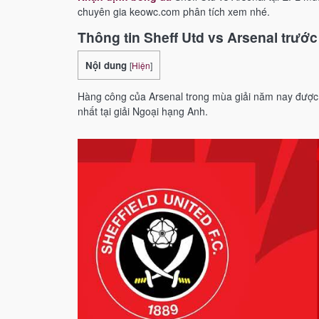
chuyên gia keowc.com phân tích xem nhé.
Thông tin Sheff Utd vs Arsenal trước
Nội dung
[
Hiện
]
Hàng công của Arsenal trong mùa giải năm nay được 
nhất tại giải Ngoại hạng Anh.