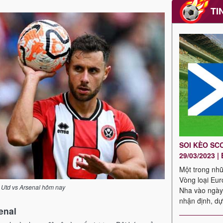
TI
SOI KÈO SC
29/03/2023 
Một trong nhữ
Vòng loại Eur
 Utd vs Arsenal hôm nay
Nha vào ngày
nhận định, dự
enal
Scotland vs [