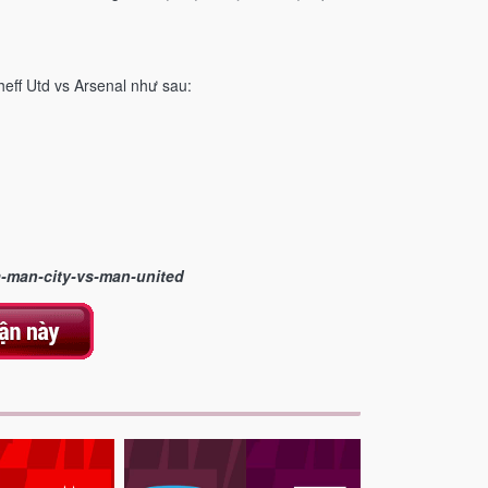
eff Utd vs Arsenal như sau:
-man-city-vs-man-united