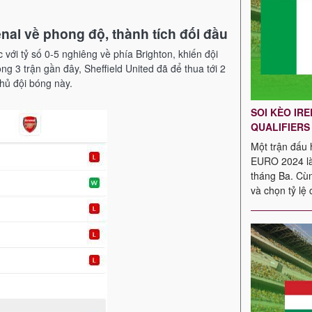
nal về phong độ, thành tích đối đầu
 với tỷ số 0-5 nghiêng về phía Brighton, khiến đội
ng 3 trận gần đây, Sheffield United đã để thua tới 2
thủ đội bóng này.
SOI KÈO IRE
QUALIFIERS
Một trận đấu 
EURO 2024 là 
tháng Ba. Cù
và chọn tỷ lệ
Ireland […]