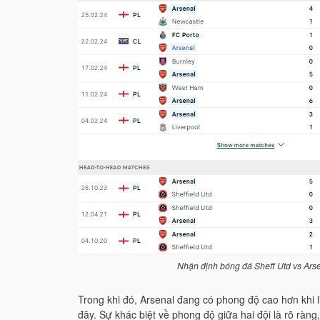
Nhận định bóng đá Sheff Utd vs Arse
Trong khi đó, Arsenal đang có phong độ cao hơn khi l
đây. Sự khác biệt về phong độ giữa hai đội là rõ ràn