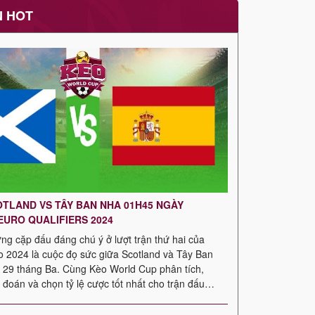
N HOT
OTLAND VS TÂY BAN NHA 01H45 NGÀY
| EURO QUALIFIERS 2024
ng cặp đấu đáng chú ý ở lượt trận thứ hai của
o 2024 là cuộc đọ sức giữa Scotland và Tây Ban
 29 tháng Ba. Cùng Kèo World Cup phân tích,
 đoán và chọn tỷ lệ cược tốt nhất cho trận đấu
…]