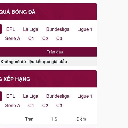
 QUẢ BÓNG ĐÁ
EPL
La Liga
Bundesliga
Ligue 1
Serie A
C1
C2
C3
Trận đấu
Không có dữ liệu kết quả giải đấu
G XẾP HẠNG
EPL
La Liga
Bundesliga
Ligue 1
Serie A
C1
C2
C3
Trận
HS
Điểm