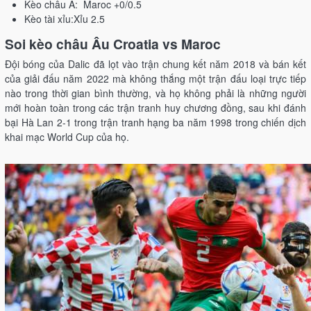
Kèo châu Á: Maroc +0/0.5
Kèo tài xỉu:Xỉu 2.5
Soi kèo châu Âu Croatia vs Maroc
Đội bóng của Dalic đã lọt vào trận chung kết năm 2018 và bán kết
của giải đấu năm 2022 mà không thắng một trận đấu loại trực tiếp
nào trong thời gian bình thường, và họ không phải là những người
mới hoàn toàn trong các trận tranh huy chương đồng, sau khi đánh
bại Hà Lan 2-1 trong trận tranh hạng ba năm 1998 trong chiến dịch
khai mạc World Cup của họ.