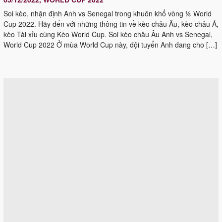
Soi kèo, nhận định Anh vs Senegal trong khuôn khổ vòng ⅛ World
Cup 2022. Hãy đến với những thông tin về kèo châu Âu, kèo châu Á,
kèo Tài xỉu cùng Kèo World Cup. Soi kèo châu Âu Anh vs Senegal,
World Cup 2022 Ở mùa World Cup này, đội tuyển Anh đang cho […]