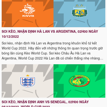
SOI KÈO, NHẬN ĐỊNH HÀ LAN VS ARGENTINA, 02H00 NGÀY
10/12/2022
Soi kèo, nhận định Hà Lan vs Argentina trong khuôn khổ tứ kết
World Cup 2022. Hãy đến với những thông tin quan trọng trước giờ
bóng lăn cùng Kèo World Cup. Soi kèo Châu Âu Hà Lan vs
Argentina, World Cup 2022 Hà Lan đã có chiến thắng nhẹ nhàng
trước đối thủ Mỹ […]
SOI KÈO, NHẬN ĐỊNH ANH VS SENEGAL, 02H00 NGÀY
05/12/2022, WORLD CUP 2022