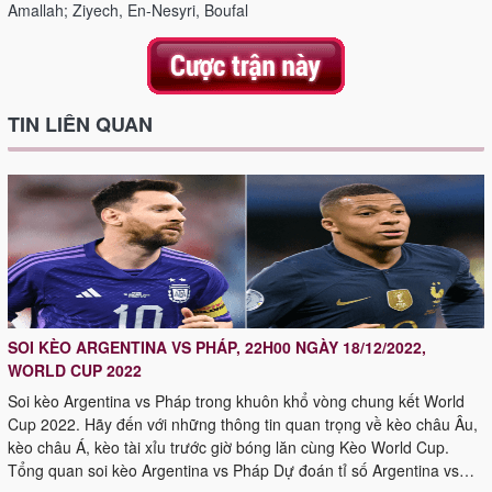
Amallah; Ziyech, En-Nesyri, Boufal
TIN LIÊN QUAN
SOI KÈO ARGENTINA VS PHÁP, 22H00 NGÀY 18/12/2022,
WORLD CUP 2022
Soi kèo Argentina vs Pháp trong khuôn khổ vòng chung kết World
Cup 2022. Hãy đến với những thông tin quan trọng về kèo châu Âu,
kèo châu Á, kèo tài xỉu trước giờ bóng lăn cùng Kèo World Cup.
Tổng quan soi kèo Argentina vs Pháp Dự đoán tỉ số Argentina vs