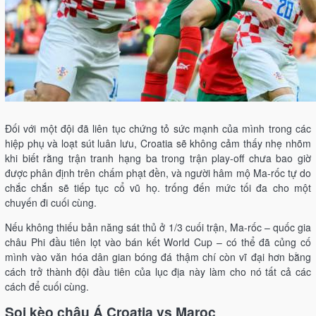
Đối với một đội đã liên tục chứng tỏ sức mạnh của mình trong các
hiệp phụ và loạt sút luân lưu, Croatia sẽ không cảm thấy nhẹ nhõm
khi biết rằng trận tranh hạng ba trong trận play-off chưa bao giờ
được phân định trên chấm phạt đền, và người hâm mộ Ma-rốc tự do
chắc chắn sẽ tiếp tục cổ vũ họ. trống đến mức tối đa cho một
chuyến đi cuối cùng.
Nếu không thiếu bản năng sát thủ ở 1/3 cuối trận, Ma-rốc – quốc gia
châu Phi đầu tiên lọt vào bán kết World Cup – có thể đã củng cố
mình vào văn hóa dân gian bóng đá thậm chí còn vĩ đại hơn bằng
cách trở thành đội đầu tiên của lục địa này làm cho nó tất cả các
cách để cuối cùng.
Soi kèo châu Á Croatia vs Maroc