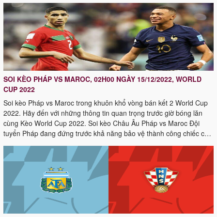
Pháp: 2-2 […]
SOI KÈO PHÁP VS MAROC, 02H00 NGÀY 15/12/2022, WORLD
CUP 2022
Soi kèo Pháp vs Maroc trong khuôn khổ vòng bán kết 2 World Cup
2022. Hãy đến với những thông tin quan trọng trước giờ bóng lăn
cùng Kèo World Cup 2022. Soi kèo Châu Âu Pháp vs Maroc Đội
tuyển Pháp đang đứng trước khả năng bảo vệ thành công chiếc cúp
vàng thế […]