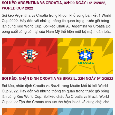
SOI KÈO ARGENTINA VS CROATIA, 02H00 NGÀY 14/12/2022,
WORLD CUP 2022
Soi kèo Argentina vs Croatia trong khuôn khổ vòng bán kết 1 World
Cup 2022. Hãy đến với những thông tin quan trọng trước giờ bóng
lăn cùng Kèo World Cup. Soi kèo Châu Âu Argentina vs Croatia Đội
bóng cuối cùng còn lại của Nam Mỹ thể hiện một bộ mặt hoàn toàn
khác […]
SOI KÈO, NHẬN ĐỊNH CROATIA VS BRAZIL, 22H NGÀY 9/12/2022
Soi kèo, nhận định Croatia vs Brazil trong khuôn khổ tứ kết World
Cup 2022. Hãy đến với những thông tin quan trọng trước giờ bóng
lăn cùng Kèo World Cup. Soi kèo châu Âu Croatia vs Brazil, World
Cup 2022 Tập thể Croatia tiếp tục thể hiện lối đá vô cùng chặt chẽ
và […]