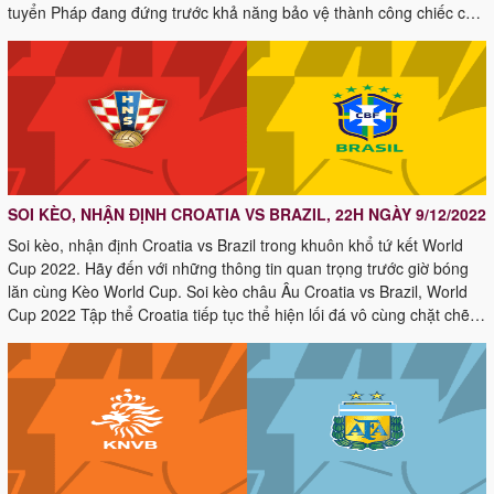
tuyển Pháp đang đứng trước khả năng bảo vệ thành công chiếc cúp
vàng thế […]
SOI KÈO, NHẬN ĐỊNH CROATIA VS BRAZIL, 22H NGÀY 9/12/2022
Soi kèo, nhận định Croatia vs Brazil trong khuôn khổ tứ kết World
Cup 2022. Hãy đến với những thông tin quan trọng trước giờ bóng
lăn cùng Kèo World Cup. Soi kèo châu Âu Croatia vs Brazil, World
Cup 2022 Tập thể Croatia tiếp tục thể hiện lối đá vô cùng chặt chẽ
và […]