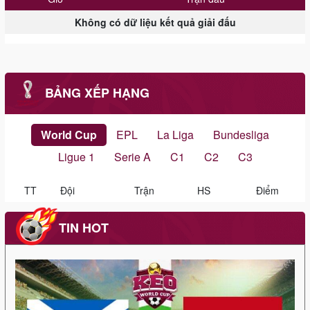
Không có dữ liệu kết quả giải đấu
BẢNG XẾP HẠNG
World Cup
EPL
La Liga
Bundesliga
Ligue 1
Serie A
C1
C2
C3
TT
Đội
Trận
HS
Điểm
TIN HOT