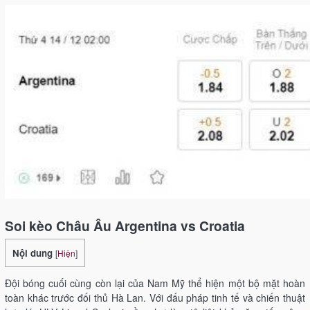
Soi kèo Châu Âu Argentina vs Croatia
Nội dung
[
Hiện
]
Đội bóng cuối cùng còn lại của Nam Mỹ thể hiện một bộ mặt hoàn
toàn khác trước đối thủ Hà Lan. Với đấu pháp tinh tế và chiến thuật