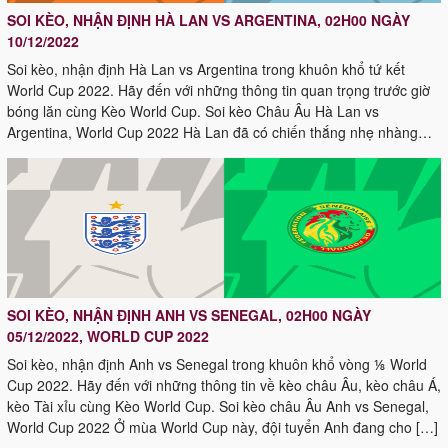
SOI KÈO, NHẬN ĐỊNH HÀ LAN VS ARGENTINA, 02H00 NGÀY
10/12/2022
Soi kèo, nhận định Hà Lan vs Argentina trong khuôn khổ tứ kết
World Cup 2022. Hãy đến với những thông tin quan trọng trước giờ
bóng lăn cùng Kèo World Cup. Soi kèo Châu Âu Hà Lan vs
Argentina, World Cup 2022 Hà Lan đã có chiến thắng nhẹ nhàng
trước đối thủ Mỹ […]
SOI KÈO, NHẬN ĐỊNH ANH VS SENEGAL, 02H00 NGÀY
05/12/2022, WORLD CUP 2022
Soi kèo, nhận định Anh vs Senegal trong khuôn khổ vòng ⅛ World
Cup 2022. Hãy đến với những thông tin về kèo châu Âu, kèo châu Á,
kèo Tài xỉu cùng Kèo World Cup. Soi kèo châu Âu Anh vs Senegal,
World Cup 2022 Ở mùa World Cup này, đội tuyển Anh đang cho […]