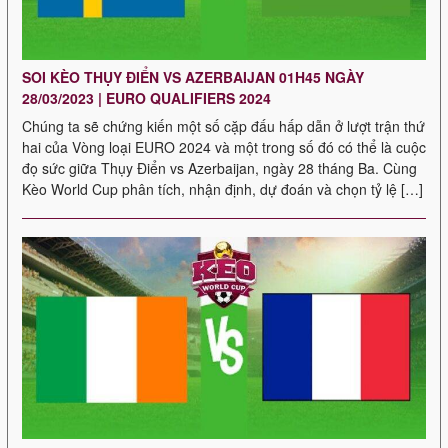
SOI KÈO THỤY ĐIỂN VS AZERBAIJAN 01H45 NGÀY
28/03/2023 | EURO QUALIFIERS 2024
Chúng ta sẽ chứng kiến ​​một số cặp đấu hấp dẫn ở lượt trận thứ
hai của Vòng loại EURO 2024 và một trong số đó có thể là cuộc
đọ sức giữa Thụy Điển vs Azerbaijan, ngày 28 tháng Ba. Cùng
Kèo World Cup phân tích, nhận định, dự đoán và chọn tỷ lệ […]