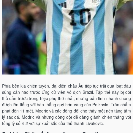
Phía bên kia chiến tuyến, đại diện châu Âu tiếp tục trải qua loạt đấu
súng cân não trước Ứng cử viên vô địch Brazil. Tập thể này bị đối
thủ dẫn trước trong hiệp phụ thứ nhất, nhưng bản lĩnh nhanh chóng
được lên tiếng với bàn thắng quý hơn vàng của Petkovic. Trân chấm
phạt đền 11 mét, Modric và các đồng đội cho thấy một nền tảng tâm
lý sắc đá. Modric và những đồng đội dễ dàng giành chiến thắng với
tổng tỷ số 4-2 với sự xuất sắc của thủ thành Livaković.