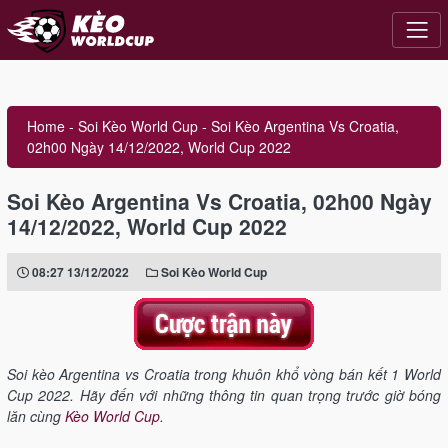
Home
-
Soi Kèo World Cup
-
Soi Kèo Argentina Vs Croatia,
02h00 Ngày 14/12/2022, World Cup 2022
Soi Kèo Argentina Vs Croatia, 02h00 Ngày
14/12/2022, World Cup 2022
08:27 13/12/2022
Soi Kèo World Cup
Soi kèo Argentina vs Croatia trong khuôn khổ vòng bán kết 1 World
Cup 2022. Hãy đến với những thông tin quan trọng trước giờ bóng
lăn cùng
Kèo World Cup
.