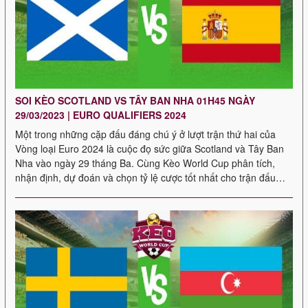
SOI KÈO SCOTLAND VS TÂY BAN NHA 01H45 NGÀY
29/03/2023 | EURO QUALIFIERS 2024
Một trong những cặp đấu đáng chú ý ở lượt trận thứ hai của
Vòng loại Euro 2024 là cuộc đọ sức giữa Scotland và Tây Ban
Nha vào ngày 29 tháng Ba. Cùng Kèo World Cup phân tích,
nhận định, dự đoán và chọn tỷ lệ cược tốt nhất cho trận đấu
Scotland vs […]