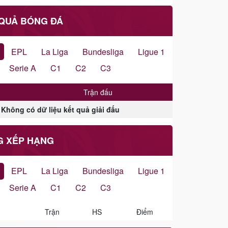
 QUẢ BÓNG ĐÁ
EPL
La Liga
Bundesliga
Ligue 1
Serie A
C1
C2
C3
Trận đấu
Không có dữ liệu kết quả giải đấu
G XẾP HẠNG
EPL
La Liga
Bundesliga
Ligue 1
Serie A
C1
C2
C3
Trận
HS
Điểm