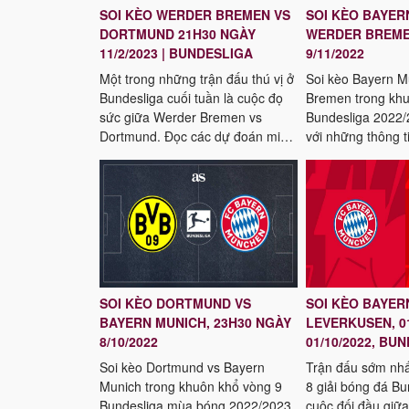
SOI KÈO WERDER BREMEN VS
SOI KÈO BAYER
DORTMUND 21H30 NGÀY
WERDER BREME
11/2/2023 | BUNDESLIGA
9/11/2022
Một trong những trận đấu thú vị ở
Soi kèo Bayern M
Bundesliga cuối tuần là cuộc đọ
Bremen trong kh
sức giữa Werder Bremen vs
Bundesliga 2022/
Dortmund. Đọc các dự đoán miễn
với những thông t
phí của Kèo WC và chọn tỷ lệ
trước giờ bóng l
cược tốt nhất cho trận đấu
World Cup. Soi k
Werder Bremen vs Dortmund. Soi
Bayern Munich v
kèo Werder Bremen vs Dortmund
Bremen Tỷ lệ kèo 
Các trận đấu của Dortmund và
Trận này, Bayern
[…]
được ấn định […]
SOI KÈO DORTMUND VS
SOI KÈO BAYER
BAYERN MUNICH, 23H30 NGÀY
LEVERKUSEN, 0
8/10/2022
01/10/2022, BU
Soi kèo Dortmund vs Bayern
Trận đấu sớm nhấ
Munich trong khuôn khổ vòng 9
8 giải bóng đá Bu
Bundesliga mùa bóng 2022/2023.
cuộc đối đầu giữ