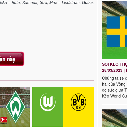
dicka – Buta, Kamada, Sow, Max – Lindstrom, Gotze,
SOI KÈO TH
28/03/2023 
Chúng ta sẽ c
hai của Vòng 
đọ sức giữa T
Kèo World Cup