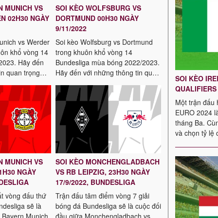
N MUNICH VS
SOI KÈO WOLFSBURG VS
N 02H30 NGÀY
DORTMUND 00H30 NGÀY
9/11/2022
unich vs Werder
Soi kèo Wolfsburg vs Dortmund
uôn khổ vòng 14
trong khuôn khổ vòng 14
2023. Hãy đến
Bundesliga mùa bóng 2022/2023.
in quan trọng
Hãy đến với những thông tin quan
SOI KÈO IRE
ăn cùng Kèo
trọng trước giờ bóng lăn cùng Kèo
QUALIFIERS
èo châu Á trận
World Cup 2022. Soi kèo châu Á
Một trận đấu 
s Werder
trận Wolfsburg vs Dortmund Tỷ lệ
EURO 2024 là 
châu Á: 0:2 1/4
kèo châu Á: 1/4:0 Trên thực tế,
tháng Ba. Cù
 Munich đang
Wolfsburg chưa bao giờ được
và chọn tỷ lệ
nhận xét […]
Ireland […]
N MUNICH VS
SOI KÈO MONCHENGLADBACH
1H30 NGÀY
VS RB LEIPZIG, 23H30 NGÀY
NDESLIGA
17/9/2022, BUNDESLIGA
t vòng đấu thứ
Trận đấu tâm điểm vòng 7 giải
ndesliga sẽ là
bóng đá Bundesliga sẽ là cuộc đối
a Bayern Munich
đầu giữa Monchengladbach vs