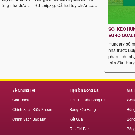
Những nhà đương
RB Leipzig. Cả hai tuy chưa có
ải tiếp đón một
được sự khởi đầu mùa giải thực
hịu là Leverkusen
sự tốt nhưng đây hứa hẹn là trận
 mình. Họ đang
đấu mang đến nhiều sự thú vị.
SOI KÈO HUN
ong độ tốt như
Trận đấu giữa Monchengladbach
EURO QUALI
vs RB Leipzig sẽ […]
Hungary sẽ m
nhà trước Bul
phân tích, nh
trận đấu Hung
bạn muốn kiế
Về Chúng Tôi
Tiện Ích Bóng Đá
Giải
Giới Thiệu
Lịch Thi Đấu Bóng Đá
Worl
Chính Sách Điều Khoản
Bảng Xếp Hạng
Bóng
Chính Sách Bảo Mật
Kết Quả
Bóng
Top Ghi Bàn
Bóng