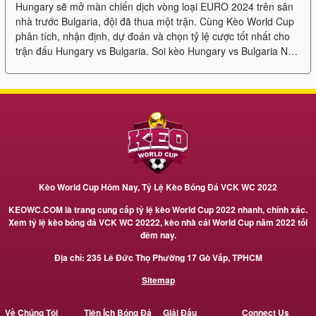
Hungary sẽ mở màn chiến dịch vòng loại EURO 2024 trên sân
nhà trước Bulgaria, đội đã thua một trận. Cùng Kèo World Cup
phân tích, nhận định, dự đoán và chọn tỷ lệ cược tốt nhất cho
trận đấu Hungary vs Bulgaria. Soi kèo Hungary vs Bulgaria Nếu
bạn muốn kiếm tiền dễ dàng […]
Kèo World Cup Hôm Nay, Tỷ Lệ Kèo Bóng Đá VCK WC 2022
KEOWC.COM là trang cung cấp tỷ lệ kèo World Cup 2022 nhanh, chính xác.
Xem tỷ lệ kèo bóng đá VCK WC 20222, kèo nhà cái World Cup năm 2022 tối
đêm nay.
Địa chỉ: 235 Lê Đức Thọ Phường 17 Gò Vấp, TPHCM
Sitemap
Về Chúng Tôi
Tiện Ích Bóng Đá
Giải Đấu
Connect Us