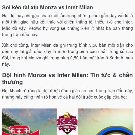
Soi kèo tài xỉu Monza vs Inter Milan
Hai đội này chỉ gặp nhau một lần trong những năm gần đây và đó là
một trận giao hữu kết thúc với chiến thắng tối thiểu 1-0 cho Inter.
Mặc dù vậy, Keowc hy vọng sẽ chứng kiến ​​​​ít nhất ba bàn thắng
trong trận đấu này.
Xét cho cùng, Inter Milan đã ghi trung bình 3,56 bàn mỗi trận cho
đến nay tại giải đấu, đây là mức trung bình cao nhất trong số các
đội, trong khi Monza ghi trung bình 2,50 bàn mỗi trận ở Serie A mùa
này.
Đội hình Monza vs Inter Milan: Tin tức & chấn
thương
Đội khách rõ ràng là đội được đánh giá cao hơn trong trận đấu này,
nhưng hãy cùng nhìn rõ hơn về cả hai đội trước cuộc gặp của họ: