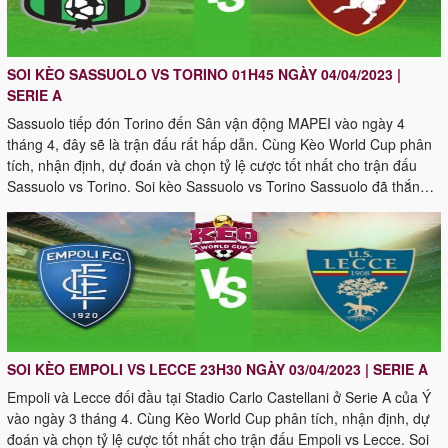
SOI KÈO SASSUOLO VS TORINO 01H45 NGÀY 04/04/2023 |
SERIE A
Sassuolo tiếp đón Torino đến Sân vận động MAPEI vào ngày 4
tháng 4, đây sẽ là trận đấu rất hấp dẫn. Cùng Kèo World Cup phân
tích, nhận định, dự đoán và chọn tỷ lệ cược tốt nhất cho trận đấu
Sassuolo vs Torino. Soi kèo Sassuolo vs Torino Sassuolo đã thắng
bốn trận […]
SOI KÈO EMPOLI VS LECCE 23H30 NGÀY 03/04/2023 | SERIE A
Empoli và Lecce đối đầu tại Stadio Carlo Castellani ở Serie A của Ý
vào ngày 3 tháng 4. Cùng Kèo World Cup phân tích, nhận định, dự
đoán và chọn tỷ lệ cược tốt nhất cho trận đấu Empoli vs Lecce. Soi