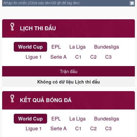
Nhập tin nhắn (Click vào tên/Gõ @ để tag tên)
LỊCH THI ĐẤU
World Cup
EPL
La Liga
Bundesliga
Ligue 1
Serie A
C1
C2
C3
Trận đấu
Không có dữ liệu Lịch thi đấu
KẾT QUẢ BÓNG ĐÁ
World Cup
EPL
La Liga
Bundesliga
Ligue 1
Serie A
C1
C2
C3