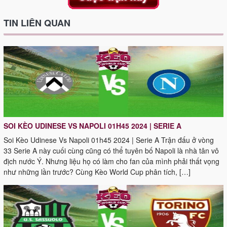
TIN LIÊN QUAN
SOI KÈO UDINESE VS NAPOLI 01H45 2024 | SERIE A
Soi Kèo Udinese Vs Napoli 01h45 2024 | Serie A Trận đấu ở vòng
33 Serie A này cuối cùng cũng có thể tuyên bố Napoli là nhà tân vô
địch nước Ý. Nhưng liệu họ có làm cho fan của mình phải thất vọng
như những lần trước? Cùng Kèo World Cup phân tích, […]