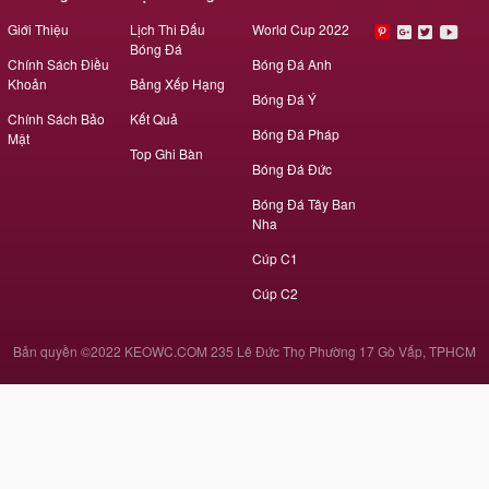
Giới Thiệu
Lịch Thi Đấu
World Cup 2022
Bóng Đá
Chính Sách Điều
Bóng Đá Anh
Khoản
Bảng Xếp Hạng
Bóng Đá Ý
Chính Sách Bảo
Kết Quả
Bóng Đá Pháp
Mật
Top Ghi Bàn
Bóng Đá Đức
Bóng Đá Tây Ban
Nha
Cúp C1
Cúp C2
Bản quyền ©2022 KEOWC.COM 235 Lê Đức Thọ Phường 17 Gò Vấp, TPHCM