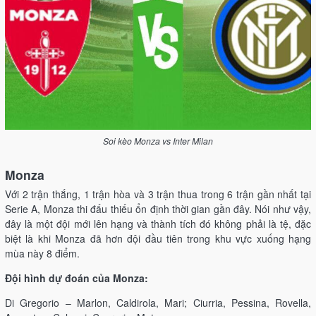
Soi kèo Monza vs Inter Milan
Monza
Với 2 trận thắng, 1 trận hòa và 3 trận thua trong 6 trận gần nhất tại
Serie A, Monza thi đấu thiếu ổn định thời gian gần đây. Nói như vậy,
đây là một đội mới lên hạng và thành tích đó không phải là tệ, đặc
biệt là khi Monza đã hơn đội đầu tiên trong khu vực xuống hạng
mùa này 8 điểm.
Đội hình dự đoán của Monza:
Di Gregorio – Marlon, Caldirola, Mari; Ciurria, Pessina, Rovella,