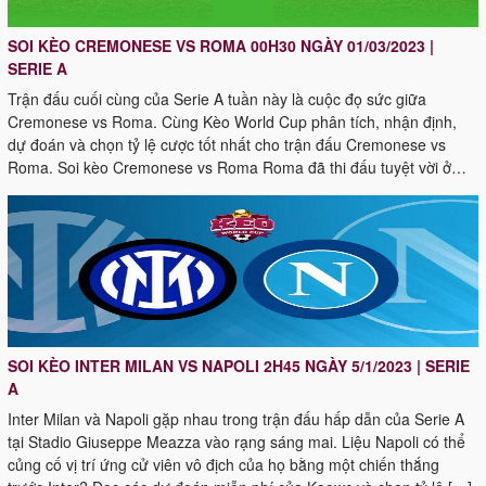
SOI KÈO CREMONESE VS ROMA 00H30 NGÀY 01/03/2023 |
SERIE A
Trận đấu cuối cùng của Serie A tuần này là cuộc đọ sức giữa
Cremonese vs Roma. Cùng Kèo World Cup phân tích, nhận định,
dự đoán và chọn tỷ lệ cược tốt nhất cho trận đấu Cremonese vs
Roma. Soi kèo Cremonese vs Roma Roma đã thi đấu tuyệt vời ở
mùa giải này […]
SOI KÈO INTER MILAN VS NAPOLI 2H45 NGÀY 5/1/2023 | SERIE
A
Inter Milan và Napoli gặp nhau trong trận đấu hấp dẫn của Serie A
tại Stadio Giuseppe Meazza vào rạng sáng mai. Liệu Napoli có thể
củng cố vị trí ứng cử viên vô địch của họ bằng một chiến thắng