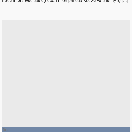
trước Inter? Đọc các dự đoán miễn phí của Keowc và chọn tỷ lệ […]